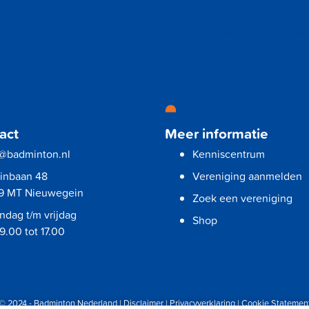
omgegaan heeft Badm
vastgelegd in de reg
act
Meer informatie
o@badminton.nl
Kenniscentrum
vinbaan 48
Vereniging aanmelden
9 MT Nieuwegein
Zoek een vereniging
dag t/m vrijdag
Shop
9.00 tot 17.00
© 2024 - Badminton Nederland |
Disclaimer
|
Privacyverklaring
|
Cookie Statemen