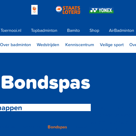
Toernooi.nl
Topbadminton
Bamito
Shop
AirBadminton
Over badminton
Wedstrijden
Kenniscentrum
Veilige sport
Ove
Bondspas
happen
Zodra je lid wordt bi
Nederland ontvang je
andere informatie ov
tributie
Badminton
Bondspas
Zilveren
Badminton Nederland
Nederland
Kruis