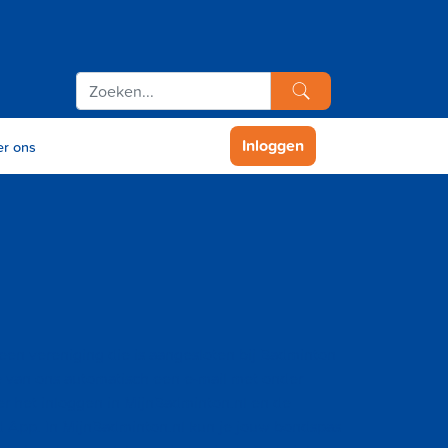
Inloggen
r ons
j een vereniging die is aangesloten bij Badminton
 van ons automatisch een e-mail met onder
er het inloggen in MijnBadminton.nl en de
 App. In MijnBadminton.nl kun je jouw bondspas