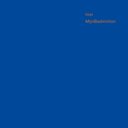
downloaden. Je kunt
App
Nederland App. Beid
hier
voor meer inform
MijnBadminton
.
Gebruik persoonlijk
De Wet Bescherming 
betrekking tot de v
Persoonsgegevens al
natuurlijke persoon e
toepassing op:
de geheel of g
gegevens;
het handmatig 
een bestand of
worden.
Om zeker te stellen 