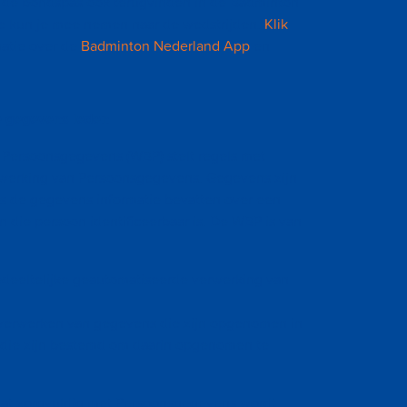
 de bondspas ook terugvinden in de Badminton
e kun je mee nemen naar de wedstrijden.
Klik
atie over de
Badminton Nederland App
en
e gegevens leden
Persoonsgegevens (WBP) stelt regels met
erwerking van Persoonsgegevens. Gegevens zijn
s de gegevens informatie bevatten over een
n die persoon identificeerbaar is. De WBP is van
edeeltelijke geautomatiseerde verwerking van
verwerken van gegevens die zijn opgenomen in
 die zijn bestemd om daarin opgenomen te
dat zorgvuldig met Persoonsgegevens wordt