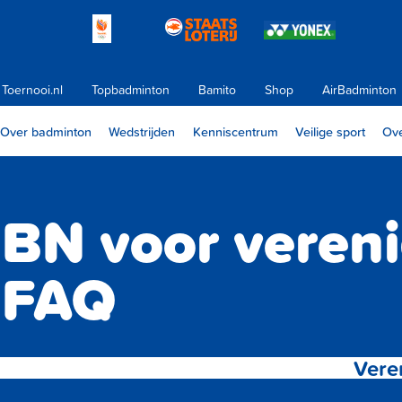
Toernooi.nl
Topbadminton
Bamito
Shop
AirBadminton
Over badminton
Wedstrijden
Kenniscentrum
Veilige sport
Ove
BN voor veren
FAQ
Vere