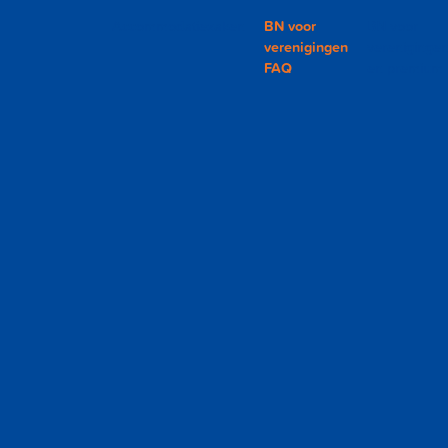
Accommodatiezaken
BN voor
BN voor
verenigingen
vereniginge
FAQ
en premium