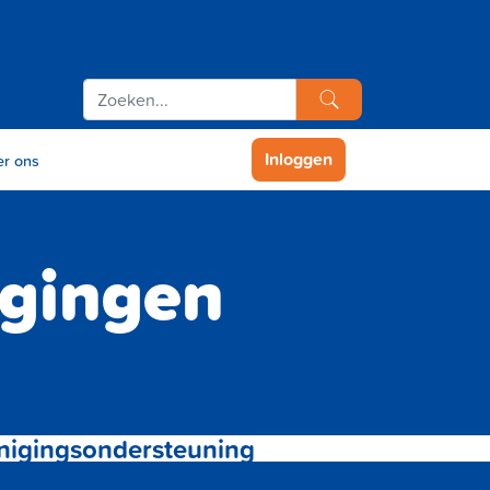
Inloggen
r ons
igingen
nigingsondersteuning