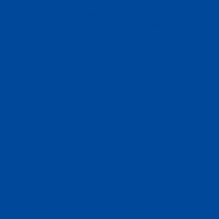
gecreëerd, aanwezigheid worden geregistreerd, teams en
groepen worden aangemaakt en ook pushberichten worden
gestuurd. Daarnaast is het mogelijk om de marketing en
interesses te beheren en kunnen leden zich inschrijven voor
vrijwilligerstaken.
Wat zijn de mogelijkheden voor
websitebeheer bij BN voor
Verenigingen?
BN voor Verenigingen Premium biedt tegen een extra
vergoeding een CMS aan om een eigen website te beheren.
Is het mogelijk om BN voor
Verenigingen te koppelen met de eigen
bestaande website?
Ja, het is mogelijk om een koppeling te maken met de eigen
bestaande website en BN voor Verenigingen.