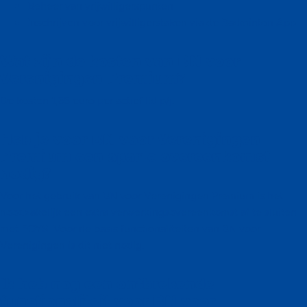
Beheer van vrijwilligerspunten
Inschrijven voor vrijwilligerstaken via de Badminton App
Wat zijn de kosten van BN voor
Verenigingen Premium?
De kosten 1,65 euro per actief lid p/j.
Heb je voor BN voor Verenigingen
Premium een aparte overeenkomst
nodig?
Voor het gebruik van BN voor Verenigingen Premium is het
noodzakelijk een extra verwerkingsovereenkomst af te sluiten
met FOYS. Voor de basis functionaliteiten van BN voor
Verenigingen is dit niet nodig.
Ik heb nog een ontbrekende
functionaliteit voor BN voor