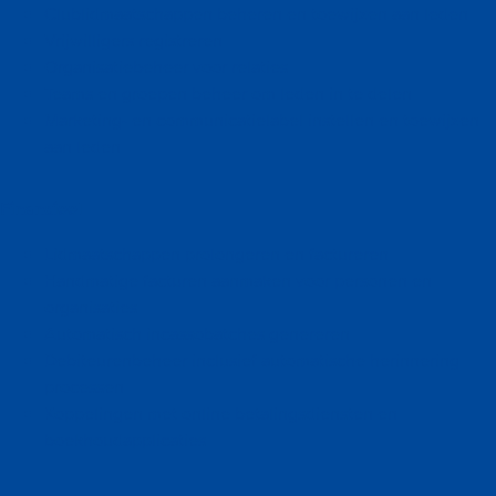
Clublidmaatschappen beheren en toewijzen aan leden
Vrijwilligers registreren
Organisatiebeheer voor relaties
Teams en groepen beheer om leden in te delen
Marketing- en communicatielabel instellen en toewijzen
aan leden
Financieel
Lidmaatschappen prolongeren en factureren
Handmatige facturen aanmaken voor personen en
organisaties
Automatisch incassobatches genereren
Debiteurenbeheer inclusief automatische herinnering
processen
Koppelingen met online betalingsdiensten en
boekhoudapplicaties