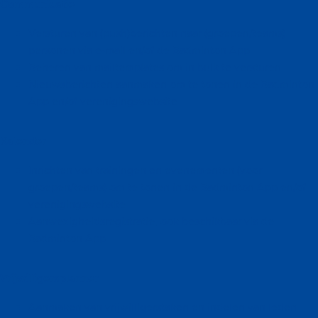
Communicatie
Versturen van (push)berichten naar (groepen/teams)
personen via e-mail en/of de Badminton App
Beheren van mailtemplates om in bulk te versturen
Nieuwsberichten aanmaken om te tonen in de Badminton
App en/of verenigingswebsite
Kalender
Inrichten van trainingen en evenementen (voor
groepen/teams) om te tonen in de Badminton App en/of
verenigingswebsite
Aanwezigheidsregistratie, ook beschikbaar via de
Badminton App
Vrijwilligersplanner
Aanmaken van vrijwilligerstaken en indelen van leden