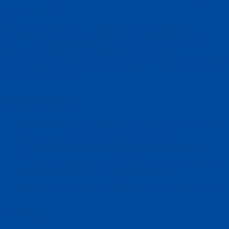
premium?
Ontwikkelaar FOYS biedt een compleet verenigings- en
ledenadministratiepakket aan om jouw vereniging nog
efficiënter en gemakkelijker te organiseren en te
professionaliseren. BN voor Verenigingen Premium bevat onder
meer het beheer van:
Verenigingsdetails
Eigen bestuur & commissies beheren om te tonen in de
Badminton App en/of verenigingswebsite
Aanmaken en publiceren van registratieformulieren
Foto albums aanmaken en publiceren om te tonen in de
Badminton App en/of verenigingswebsite
Sponsoren beheren om te tonen in de Badminton App
Administratie