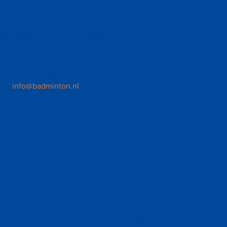
Verenigingen. Kan ik deze aan jullie
doorgeven en hoe?
Ja graag! Eén van de uitgangspunten van Badminton Nederland
is om deze digitale ontwikkeling van onze sport gezamenlijk op
te pakken met verenigingen en leden. Jouw suggesties worden
dus zeker meegenomen, dus laat je horen
via
info@badminton.nl
. Een klankbordgroep van verenigingen
voorziet de leverancier van input op hoe de nieuwe BN voor
Verenigingen en app voor sporters zo goed mogelijk aansluit.
Welke extra functies bevat de app bij
gebruik van BN voor Verenigingen
Premium?
Indien er gebruik wordt gemaakt van BN voor Verenigingen
Premium is er een aantal extra mogelijkheden in de app ten
opzichte van BN voor Verenigingen basis. In de app kan
clubnieuws worden geplaatst, een clubagenda worden