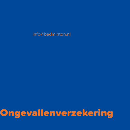
Afsluiten bestuurdersaansprakelijkheidsverzekering
Wil jij voor jouw vereniging ook een
bestuurdersaansprakelijkheidsverzekering afsluiten? Stuur dan
een e-mail naar
info@badminton.nl
o.v.v.
bestuurdersaansprakelijkheidsverzekering met de volgende
informatie:
Naam vereniging
Plaats vereniging
Verenigingsnummer
KvK-nummer
*De verzekering wordt ieder jaar automatisch vernieuwd, dus
dit hoef je als vereniging niet jaarlijks aan te vragen.
Ongevallenverzekering
Het is niet per se noodzakelijk een ongevallenverzekering af te