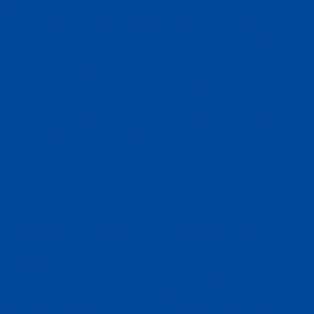
sluiten, omdat in de meeste gevallen acute medische
behandeling in het basiszorgpakket van de leden zal zitten. Om
eventuele claims voor te zijn is het volgende verstandig:
vermeld duidelijk op het door het lid te ondertekenen
inschrijfformulier dat deelnemen aan
verenigingsactiviteiten voor eigen risico is;
meld dit ook duidelijk aan de huidige leden, bijv via de
mail/nieuwsbrief en op de site;
zorg ervoor dat er gekwalificeerde trainers worden
ingezet;
zorg ervoor dat er duidelijke veiligheidsregels zijn.
Het afsluiten van een ongevallenverzekering kan een
onderwerp zijn dat besturen van verenigingen kunnen
inbrengen in de eigen ALV. Wellicht vinden de leden het zo
belangrijk dat zij bereid zijn er extra voor te betalen. Hierbij
moet er wel rekening worden gehouden dat jullie een
verzekering met een primaire dekking kiezen, want bij een
secundaire dekking zal de verzekeraar altijd zeggen dat de