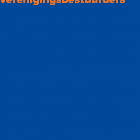
Als bestuur kun je te maken krijgen met juridische vragen.
Bijvoorbeeld over statuten, reglementen, contracten of
geschillen. In samenwerking met de Nederlandse Stichting voor
Vereniging en Recht biedt Badminton Nederland juridische
ondersteuning voor verenigingsbestuurders. De adviesservice
biedt kosteloos eerstelijns juridisch advies. Niet meer zelf
uitzoeken maar via de adviesservice heb je snel de juridische
informatie die je zoekt. Je ontvangt een inhoudelijk antwoord
binnen vijf werkdagen!
Vragen worden telefonisch of per e-mail beantwoord. Als er
uitgebreider juridische bijstand nodig is, zoals het opstellen of
beoordelen van documenten of het ondersteunen in
procedures, dan is verdere bijstand mogelijk tegen een
gereduceerd tarief. Je ontvangt altijd vooraf inzicht in de
kosten. Alle ondersteuning, ook het eerstelijns advies, worden
uitgevoerd door ervaren juristen met een universitaire titel.