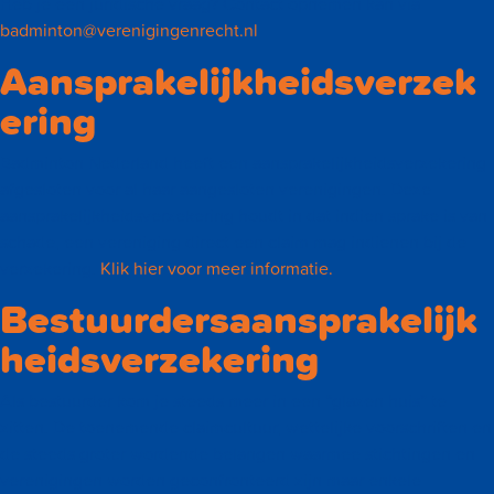
Heb je een juridische vraag? Contact opnemen kan via
badminton@verenigingenrecht.nl
Aansprakelijkheidsverzek
ering
Badminton Nederland heeft een aansprakelijkheidsverzekering
afgesloten voor al haar aangesloten verenigingen. Deze
aansprakelijkheidsverzekering houdt in dat indien sprake is van
schade, een vereniging direct een claim mag indienen bij de
verzekering.
Klik hier voor meer informatie.
Bestuurdersaansprakelijk
heidsverzekering
Als bestuurder kom je steeds meer in een “glazen huis” te
zitten. De toenemende claimcultuur, wettelijke voorschriften en
de steeds groter wordende belangen waarmee stichtingen en
verenigingen worden geconfronteerd zijn maar enkele