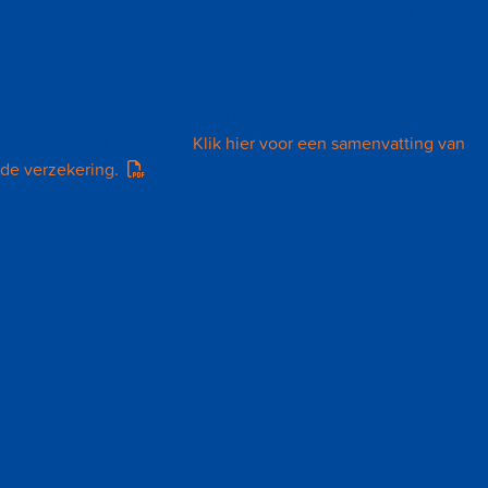
oorzaken. Dit roept bij veel bestuurders de vraag op of het
redelijk is dat zij als bestuurder ook persoonlijk risico lopen voor
handelingen uit hoofde van de stichting of vereniging. Voor de
bij Badminton Nederland aangesloten verenigingen bestaat de
mogelijkheid om voor 35 euro per jaar een dergelijke
verzekering af te sluiten.
Klik hier voor een samenvatting van
de verzekering.
Voor deze
€
35,00 per jaar
(excl. 21% assurantiebelasting ter
hoogte van 7,35 euro) wordt een
bestuurdersaansprakelijkheidsverzekering aangeboden waarbij:
de schade is verzekerd als gevolg van een aanspraak van
een derde tegen verzekerde in de hoedanigheid van
bestuurder, commissaris, medebeleidsbepaler, en/of
vereffenaar van de groep;
de verzekering bestuursleden beschermt tegen wettelijke
aansprakelijkheidsclaims van derden en van hun eigen
vereniging;