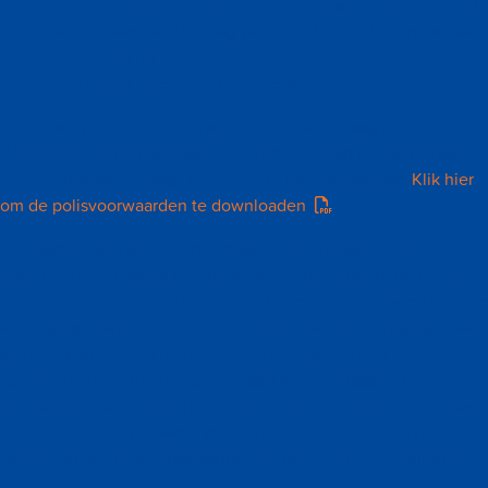
de verweerkosten zijn gedekt: deze maken onderdeel uit
van het maximale bedrag van € 250.000 per contractjaar
per vereniging;
geen eigen risico wordt berekend.
Het totale verzekerde bedrag op de polis bedraag €
2.500.000,-. Het maximaal verzekerde bedrag per aanspraak
per vereniging bedraagt € 250.000,- per contractjaar.
Klik hier
om de polisvoorwaarden te downloaden
.
Het jaarbedrag van de verzekeraar wordt gebaseerd op een
staffel o.b.v. het aantal deelnemende verenigingen. In het kort,
hoe meer verenigingen deelnemen hoe lager de kosten voor de
vereniging. Aangezien deze behoefte ook bij verenigingen van
andere sportbonden leefde, werken wij samen met de 7
sportbonden die gehuisvest zijn aan de Kelvinbaan in
Nieuwegein. Door samen te werken met deze sportbonden kan
gebruik worden gemaakt van de gezamenlijke collectiviteit
(staffelkorting o.b.v. totaal aantal deelnemende verenigingen).