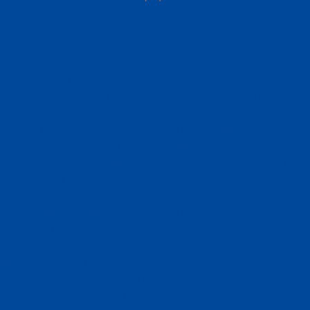
Bamito Schoolbadminton
Steeds meer verenigingen maken gebruik van Bamito tijdens
hun trainingen en zetten FUNdagen in als vorm van competitie
of om jeugd te werven. Bamito’s schoolprogramma is hét
nieuwe Schoolprogramma van Badminton Nederland voor
kinderen op de basisschool. Bamito's jeugdprogramma is met
Bamito schoolbadminton aangepast aan de schoolsituatie. Het
voordeel is de herkenbaarheid van de mascotte, materialen en
oefenvormen.
Plezier staat centraal terwijl kinderen kennis maken met het
trainen van de motorische vaardigheden en de concentratie.
Het is geen geheim dat sport in het algemeen bij kan dragen
aan vergroten van het zelfvertrouwen, probleemoplossend
vermogen, sociaal gedrag en kan leiden tot een positief
zelfbeeld. Door te werken met speciale materialen, aangepaste