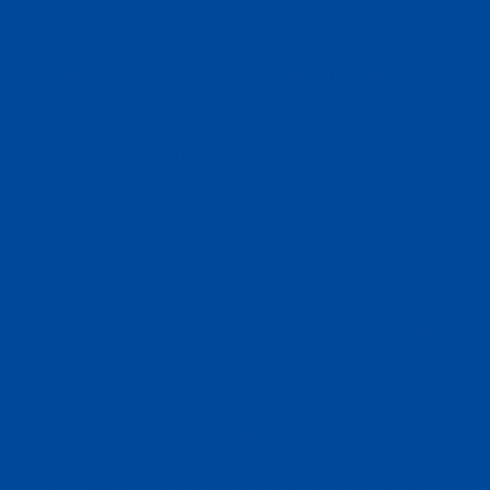
delen bij evenementen of uitlopen in de wijk om je
locatie(s) heen. Naast de flyers is social media een hele
belangrijke peiler en kun je ook gebruikmaken van de
(regionale) pers. Iedere vereniging bepaalt voor zichzelf
hoe veel flyers ze willen verspreiden en bepaald hiermee
ook zelf de kosten van deelname.
De voordelen
Gezamenlijk werven heeft een aantal voordelen ten opzichte
van een individuele actie:
Het werk wordt gedeeld waardoor het minder vraagt van
de vrijwilligers van je vereniging.
Kosten worden gedeeld en verminderd door het groot
inkopen van bijvoorbeeld de flyers
Het project heeft mediawaarde. één vereniging die een
ledenwervingsactie uitvoert is voor lokale pers/media niet
interessant. Een groep verenigingen die dit gezamenlijk