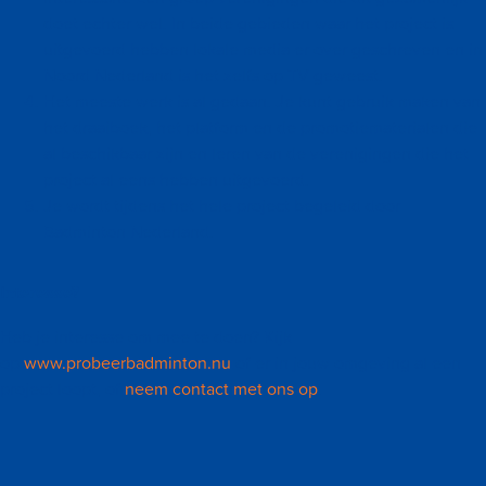
doet echter wel. In beide gebieden waar het project is
uitgevoerd hebben lokale media er over geschreven en in
Noord Nederland is het zelfs op TV geweest.
Het meeste werk is al gedaan. Je kunt gebruik maken van
het draaiboek, het platform en de promotiematerialen die
al beschikbaar zijn en leren van de verenigingen die het
project al eens hebben uitgevoerd.
Je wordt tijdens het hele project begeleid door
Badminton Nederland.
Interesse?
Heb je interesse om mee te doen? Kijk
op
www.probeerbadminton.nu
of er in jouw omgeving al een
project loopt, of
neem contact met ons op
.