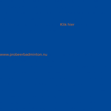
(veld) afmetingen, samenwerkingsoefeningen, oefenkaarten en
diploma’s wordt de (succes) beleving vergroot en de lessen een
feest en omvat het Bamito’s schoolprogramma alles dat je als
docent in het primair onderwijs nodig hebt voor een
doelbewuste, succesvolle gymles!
Klik hier
voor meer
informatie over Bamito schoolbadminton
Probeerbadminton.nu
www.probeerbadminton.nu
is een platform van Badminton
Nederland waarmee verenigingen gezamenlijk leden kunnen
werven. Door het verdelen van het werk en schaalvoordeel bij
het inkopen van promotiemateriaal heeft probeerbadminton.nu
veel voordelen ten opzichte van individueel leden werven! In
2023 is de actie door 153 verenigingen uitgevoerd en hebben
meer dan 1.200 deelnemers zich aangemeld! Door middel van
een draaiboek en ondersteuning tijdens het traject worden
verenigingen begeleid bij de uitvoering. Er wordt je als
vereniging zoveel als mogelijk werk uit handen genomen in het