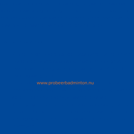
proces van communicatie en planning. Dit jaar is de nationale
sportweek aanwezig in elke gemeente. Deze week is precies
een week voor de start van de lessenreeks, een mooie kans om
je aanbod kenbaar te maken bij het grote publiek!
Hoe werkt de actie?
Zo veel mogelijk verenigingen organiseren op het zelfde
moment een startcursus van 10 lessen. Je kunt gebruik
maken van de voorgeschreven lessenreeks, of er zelf een
invulling aan geven.
De website
www.probeerbadminton.nu
en de social
media rondom probeerbadminton vormen het spil van de
actie. Alle promotie verwijst naar deze kanalen.
Verenigingen die deelnemen komen tevoorschijn op de
website. Potentiële deelnemers kunnen via de site een
vereniging selecteren die ze aanspreekt en zich direct
inschrijven.
Promotie vindt plaats door middel van flyers die je uit kunt