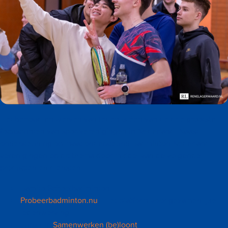
Het behoud en werven van leden is één van de drie grootste
focuspunten van sportverenigingen in Nederland. Naast
ondersteuning op maat ondersteund Badminton Nederland
verenigingen op dit thema door middel van de volgende
producten en diensten:
Bamito Schoolbadminton
Probeerbadminton.nu
- Het platform voor gezamenlijke
ledenwerving
Subsidie
Samenwerken (be)loont