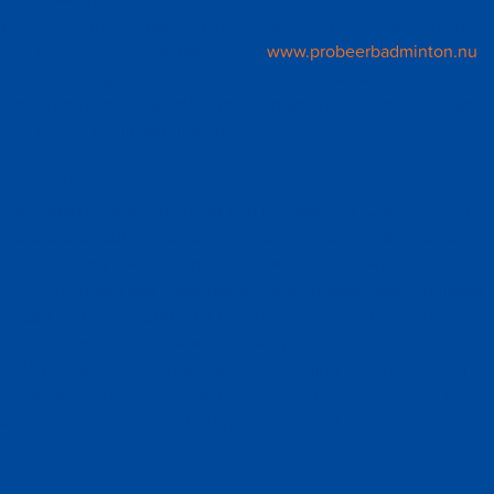
via een online campagne, flyers, posters en de (lokale) media.
Alle promotie verwijst naar de site
www.probeerbadminton.nu
.
Hier ziet een geïnteresseerde gemakkelijk welke
badmintonvereniging er bij hem of haar in de buurt zit en kan
zich tevens gelijk aanmelden.
Kosten
We vragen iedere vereniging een bijdrage van €25,- * voor de
digitale promotie
(* niet lid-verenigingen kunnen deelnemen
voor 125 euro).
Badminton Nederland stelt een landelijk
promotiebudget van maximaal €2.500,- beschikbaar. Hiernaast
betaalt een vereniging voor eventuele flyers en posters die je
wilt ontvangen. De verwachte kosten hiervoor zijn €25 per
1000 flyers/€5 per 10 posters per vereniging (let op dit is een
schatting). Dit betekent dat je bij één tot drie deelnemers de
kosten voor promotie al terugverdiend hebt!
Interesse?