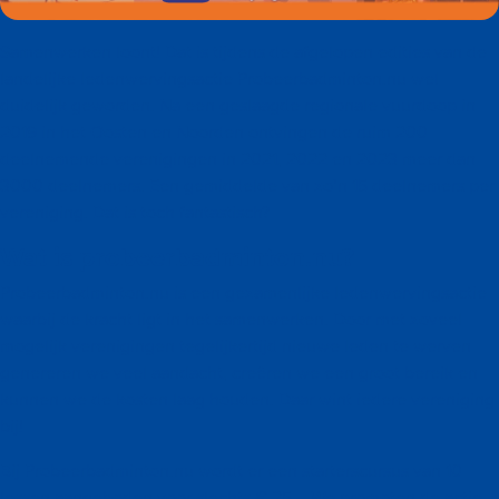
Samenwerken loont! Dat is tijdens de afgelopen edities van de
landelijke ledenwervingsactie Probeerbadminton.nu wel
duidelijk geworden. Na een geslaagde regionale vuurdoop in
2019 in het Oosten en Noorden ontvingen de ruim 200
deelnemende verenigingen in 2021, 2022 en 2023 meer dan
3000 deelnemers. Een gemiddelde van zo’n 15 deelnemers per
vereniging. Dat is toch fantastisch?
Wat is probeerbadminton.nu?
Probeerbadminton.nu is een gezamenlijke ledenwervingsactie
waarbij de kracht ligt in het samenwerken. Door met zoveel
mogelijk verenigingen tegelijkertijd nieuwe leden te werven
genereren we veel aandacht, creëren we een groot bereik en
kunnen we de kosten laag houden. Daar wint iedere vereniging
bij!
Bij Probeerbadminton.nu wordt er een starterscursus van 10
lessen aangeboden voor slechts € 25,-. We promoten de actie