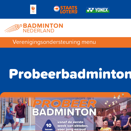
Verenigingsondersteuning menu
Probeerbadminton