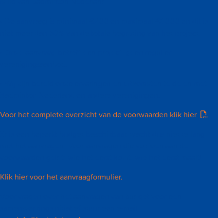
is lid van Badminton Nederland.
• De aanvraag is minimaal €200 en maximaal €1.000 en dit is
niet meer dan 50% van de totale begroting van het project.
• Onze aanvraag betreft een project, geen regulier
verenigingsaanbod.
• Wij zijn bereid onze ervaringen en uitkomsten te delen met
Badminton Nederland en andere verenigingen.
Voor het complete overzicht van de voorwaarden klik hier
.
Er is een beperkt budget beschikbaar, wacht dus niet te lang
met het aanvragen. Voor aanvragen die voldoen aan de
voorwaarden geldt: wie het eerst komt, wie het eerst maalt!
Klik hier voor het aanvraagformulier.
Voor vragen over het aanvragen van budget voor een
samenwerkingsinitiatief stuur een e-mail