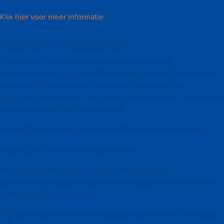
Klik hier voor meer informatie
Experience Badminton
Experience Badminton is een evenement waarbij
badmintonverenigingen uit Maastricht gezamenlijk badminton
promoten. Het programma bestond uit demonstraties
(aangepast) badminton, een gezelligheidstoernooi, tips van een
topper en een echte "racketdokter".
Voldoe jij aan de volgende criteria? Doe dan een aanvraag.
• Het initiatief is badminton gerelateerd.
• Het initiatief zorgt voor kennisuitwisseling en/of
samenwerking tussen badmintonverenigingen en is meer dan
een eenmalige ontmoeting.
• Er zijn minimaal drie lidverenigingen betrokken. De aanvrager