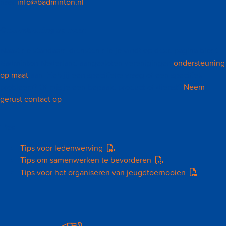
naar
info@badminton.nl
.
Ondersteuning op maat
Naast de standaard diensten die je vindt op deze pagina biedt
Badminton Nederland aangesloten verenigingen
ondersteuning
op maat
aan. Heb jij een specifieke vraag of een specifiek
probleem? Of mis je een bepaald product of dienst?
Neem
gerust contact op
!
Tips
Tips voor ledenwerving
Tips om samenwerken te bevorderen
Tips voor het organiseren van jeugdtoernooien