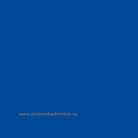
leven in te blazen of een nieuw initiatief op te starten.
Badminton Nederland ondersteunt initiatieven, door middel van
een financiële bijdrage, waarbij badmintonverenigingen lokale
samenwerkingen aangaan. Deze samenwerking moet als doel
hebben de verenigingen te versterken of een impuls te geven
aan de badmintonsport in het algemeen.
Voorbeelden
Er zijn al verschillende mooie projecten gerealiseerd met
gebruik van de subsidie samenwerken (be)loont.
Probeerbadminton.nu
Probeerbadminton.nu is een project waarmee deelnemende
verenigingen gezamenlijk leden werven via het
platform
www.probeerbadminton.nu
. Het project is gestart in de
Achterhoek en inmiddels al een paar jaar succesvol
geadopteerd door Badminton Nederland zodat het voor alle
verenigingen mogelijk is deel te nemen.