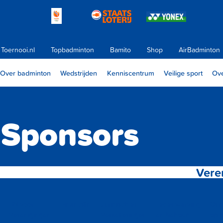
Toernooi.nl
Topbadminton
Bamito
Shop
AirBadminton
Over badminton
Wedstrijden
Kenniscentrum
Veilige sport
Ove
Sponsors
Vere
BN voor
Financiën
Juridisch en
Ledenwerving
Ond
Verenigingen
Verzekeringen
en behoud
op 