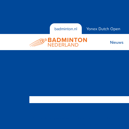
badminton.nl
Yonex Dutch Open
Nieuws
Accommodatiezaken
BN voor
BN voor
verenigingen
verenigingen