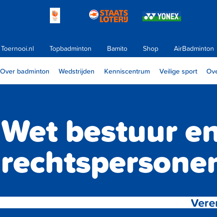
Toernooi.nl
Topbadminton
Bamito
Shop
AirBadminton
Over badminton
Wedstrijden
Kenniscentrum
Veilige sport
Ove
Wet bestuur en
rechtspersone
Vere