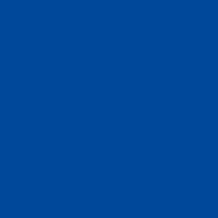
Accommodatiezaken
BN voor
BN voor
verenigingen
verenigingen
FAQ
en premium