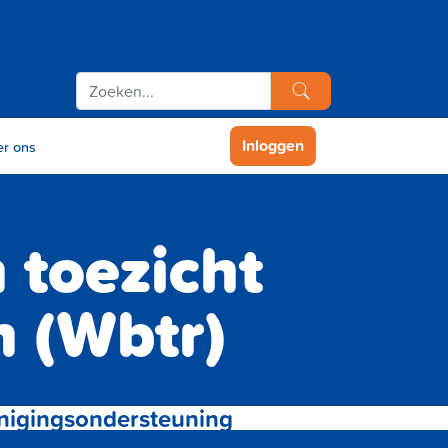
Inloggen
r ons
 toezicht
n (Wbtr)
nigingsondersteuning