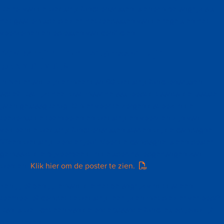
De rol van de wedstrijdfunctionarissen is enorm belangrijk als
het gaat om spelplezier, het toepassen van de regels en het
voorkomen en oplossen van conflicten.
Wedstrijdfunctionarissen zijn
broodnodig!
In Nederland zijn er meer dan 80 wedstrijdfunctionarissen
actief. Dat lijkt heel wat, maar helaas loopt dit aantal de laatste
jaren gestaag terug. Om er voor te zorgen dat ook in de
toekomst de toernooien en wedstrijden voorzien zijn van
voldoende wedstrijdfunctionarissen starten wij de campagne
‘Geen wedstrijd zonder jou’. Voor de campagne is een poster
gemaakt, die bijvoorbeeld in de sporthal opgehangen kan
worden.
Klik hier om de poster te zien.
Ken jij of ben jij iemand die het belangrijk vindt dat een
toernooi of competitiewedstrijd eerlijk en met plezier verloopt?
Dan is wellicht een van de onderstaande functies op jouw lijf
geschreven.