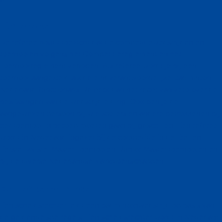
Referees
De referee houdt toezicht dat de competitiewedstrijden en
toernooien volgens het Competitiereglement en het
Toernooireglement verlopen. Als referee wordt je bij een
toernooi aangesteld als de eindverantwoordelijke Badminton
Nederland-functionaris. Je hebt dan het recht van veto over de
beslissingen van de wedstrijdleiding. Ook ben je de
aangewezen persoon bij wie spelers en andere betrokkenen bij
het toernooi in beroep moeten gaan bij geschillen. Een referee
wordt in Nederland ingezet bij de competitie in de Ere- en
Eerste Divisie, Master Toernooien, Junior Master toernooien en
bij de diverse Nederlandse Kampioenschappen.
Scheidsrechters
Een scheidsrechter leidt een badmintonwedstrijd op basis van
de geldende spelregels. Een scheidsrechter wordt in Nederland