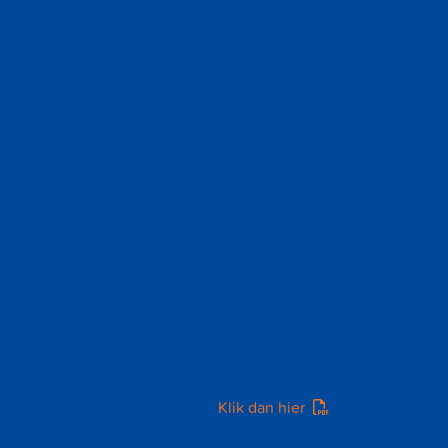
onder andere ingezet bij de competitie in de Ere- en Eerste
Divisie, Master Toernooien, Yonex Dutch Open en bij de diverse
Nederlandse Kampioenschappen.
Lijnrechters
De lijnrechter is de functionaris die aangeeft of een shuttle in of
uit is tijdens een partij. De lijnrechter wordt ingezet bij de Play-
Off wedstrijden in de Eredivisie, finaledag VANDEKOLK
Hypotheken Cup, de Nederlands Kampioenschappen en de
internationale toernooien. Lijnrechters en scheidsrechters
kunnen promoveren en/of degraderen naar een hogere/lagere
categorie.
Enthousiast
Ben jij enthousiast geworden en wil je meer informatie over hoe
je wedstrijdfunctionaris wordt?
Klik dan hier
voor meer
informatie. Mocht je vragen hebben dank kun je contact