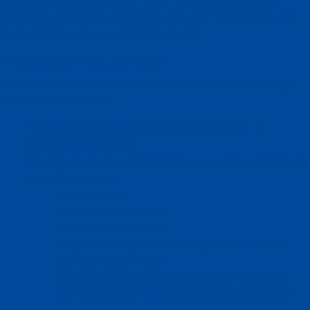
Badminton Nederland, profiteer je met deze verzekering van
extra voordelen en een scherpere premie.
Wat levert het jou op?
Met de collectieve zorgverzekering van Zilveren Kruis krijg je
de volgende voordelen:
10% korting op je premie
van de aanvullende- en
tandartsverzekeringen.
Gratis Extra Aanvullend Sport pakke
t, met vergoedingen
voor bijvoorbeeld:
sportmassage;
een fietspositiemeting;
een sport- of koelbrace;
2 ongebruikte fysiobehandelingen neem je mee
naar het volgende jaar;
€ 100,- extra budget in je Gezond & Fitbundel, je
kan het besteden aan bijvoorbeeld Sportmedisch