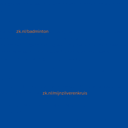
om gezond en vitaal te blijven, en snel te herstellen als je een
keer een blessure oploopt.
Benieuwd wat dit voor jou betekent?
Ga naar
zk.nl/badminton
en bekijk alle voordelen die speciaal
voor jou gelden. Hier kun je eenvoudig meedoen en je
collectieve zorgverzekering afsluiten. Natuurlijk tref je daar ook
meer informatie. Meld je vóór 31 december 2025 aan bij
Zilveren Kruis. Dan regelen zij het voor je.
Al verzekerd bij Zilveren Kruis? Dan zit je
goed!
De nieuwe premie heb je al ontvangen. Wil je alles nog eens
bekijken? Check dan
zk.nl/mijnzilverenkruis
Gratis naar de finaledag NK 2026 met
Zilveren Kruis
Ben je al verzekerd bij Zilveren Kruis of stap je voor 31
december 2025 met jouw zorgverzekering over naar Zilveren