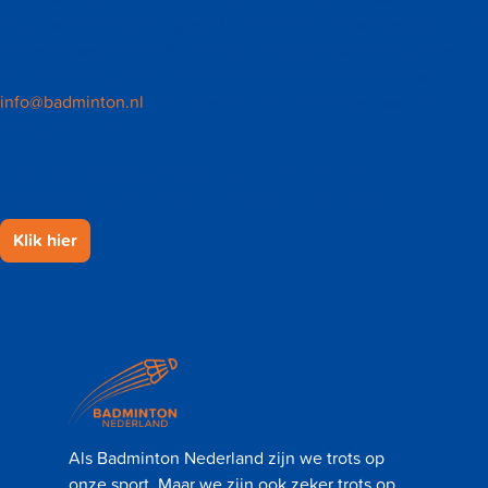
Kruis dan ontvang je 2 gratis tickets voor de finaledag van de FZ
Forza – Staatsloterij NK 2026 op zondag 1 februari. Stuur dan
een e-mail met jouw polisnummer van Zilveren Kruis naar
info@badminton.nl
. De 2 gratis tickets zullen dan naar jou
verstuurd worden.
Enthousiast geworden en wil je
overstappen naar Zilveren Kruis?
Klik hier
Als Badminton Nederland zijn we trots op
onze sport. Maar we zijn ook zeker trots op