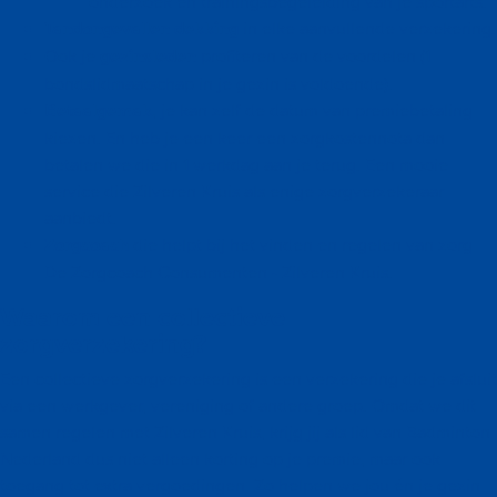
onderzoek en trainingsbegeleiding van je sportarts.
Tandongevallen dekking
in elke aanvullende verzekering.
Ook je
gezinsleden
profiteren van de voordelen (1
bondslidmaatschap in je gezin is voldoende).
Betaalgemak
, je kan zelf de datum van premiebetaling
kiezen. En heb je een keer een zorgkostennota dan
betalen we die in 1 werkdag aan je terug. Een mooie
service die Zilveren Kruis als enige zorgverzekeraar
aanbiedt.
Zorgcoach
die helpt bij het vinden en regelen van zorg
De Zorgcoach Consumenten - Zilveren Kruis.
Waarom een collectieve
zorgverzekering?
Een collectieve zorgverzekering is een verzekering die je afsluit
via een werkgever, vereniging of andere groep. Omdat we dit
samen regelen met Zilveren Kruis, krijg jij als lid van Badminton
Nederland dus niet alleen korting op je premie, maar ook
toegang tot extra vergoedingen. Zo helpen we jou én je gezin