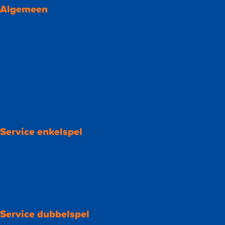
Algemeen
De service is heel belangrijk in badminton.
Een service is goed als:
deze onderhands geslagen wordt;
deze diagonaal in het juiste speelvak wordt gespeeld (zie
tekening boven);
de serveerder niet op of tegen de lijnen staat;
de serveerder met beide voeten op de grond staat.
Service enkelspel
Iedere speler heeft één servicebeurt.
In één servicebeurt kunnen géén, één of meerdere
punten gescoord worden.
Als je een fout maakt, gaat de service naar de
tegenstander en krijgt deze een punt.
Service dubbelspel