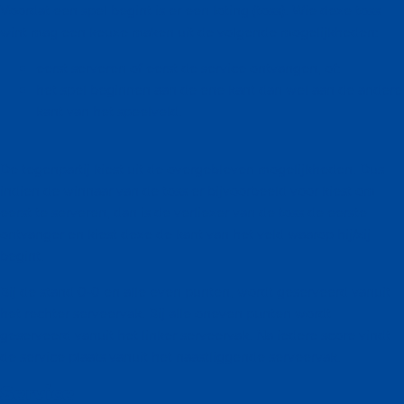
Voordat een spel begint is er een loting (toss). Wie deze toss
wint mag een keuze maken uit de volgende mogelijkheden:
eerst serveren of eerst de service ontvangen, of:
het spel beginnen aan de ene kant dan wel aan de andere
kant van het speelveld.
De tegenpartij kiest uit de overgebleven mogelijkheden. Dus
indien de winnaar van de toss er bijvoorbeeld voor kiest om
eerst te serveren, dan is de verliezer van de toss de eerste
ontvanger en kiest deze de kant van het veld waarop hij/zij
begint.
Bij de stand 0-0 en alle even punten, wordt geserveerd vanuit
het rechter serveervak. Bij alle oneven punten wordt
geserveerd vanuit het linker serveervak. Na iedere score vindt
de service plaats vanuit het naastliggende serveervak.
Service