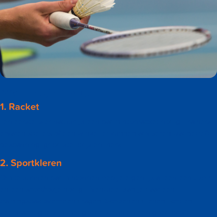
Wat heb je nodig
1. Racket
Ten eerste is er natuurlijk een badmintonracket nodig. Trainers,
ervaren spelers of een winkelier kunnen adviseren wat betreft
bespanning, gripdikte, prijs en merk.
2. Sportkleren
Om te kunnen badmintonnen heb je eigenlijk alleen een t-shirt
en een short/rokje nodig. Eventueel kan je daar een
trainingspak overheen dragen. Schoenen dienen licht en
veerkrachtig te zijn met goede steun en een goed profiel.