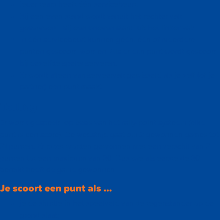
Ieder team heeft één servicebeurt.
Bij een even stand wordt vanuit het rechter vak
geserveerd. Bij een oneven stand uit het linker vak.
In één servicebeurt kunnen géén, één of meerdere
punten gescoord worden. Als er een punt wordt gescoord
bij dezelfde speler serveren.
Er wordt alleen van serveervak gewisseld als je zelf (of je
partner) een punt maakt.
Telling
Er wordt gespeeld op basis van het rally-point systeem (elke
punt is een score). De wedstrijd gaat om 2 gewonnen games tot
21 punten. Er moet worden gewonnen met een verschil van 2
punten tot een maximum van 30. Dus wie als eerste de 30
bereikt heeft de game gewonnen.
Je scoort een punt als …
je de shuttle in het speelveld van de tegenstander op de
grond slaat;