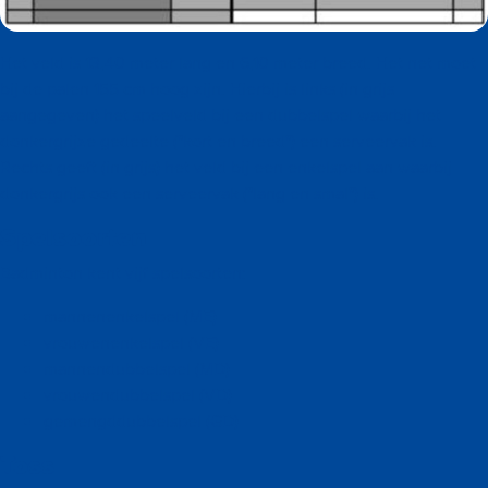
Het veld is 13,40 meter lang en 6,10 meter breed. Het net moet
bij de palen 155 cm hoog zijn. Hierbij is links (in grijs
aangegeven) het speelveld bij een dubbelspel waarbij het
donkergrijze gedeelte ("kort en breed") een serveervak is.
Rechts geeft (in grijs) het veld bij een enkelspel aan waarbij
donkergrijs ook een serveervak ("lang en smal") is.
Spelsoorten
Badminton kent vijf spelsoorten:
mannenenkelspel (ME)
vrouwenenkelspel (VE)
mannendubbelspel (MD)
vrouwendubbelspel (VD)
gemengddubbelspel (GD)
Toss