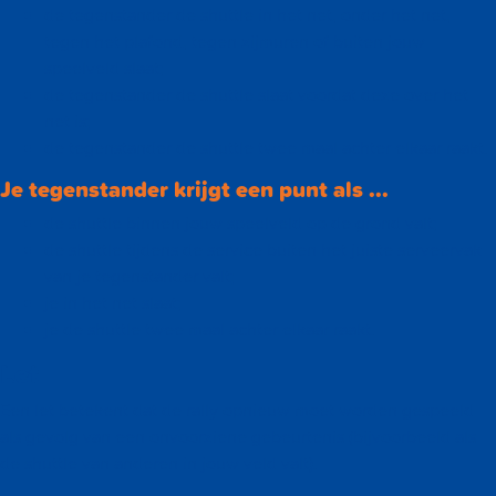
de tegenstander de shuttle in het net, onder het net,
tegen het plafond, tegen zijmuren of buiten jouw
speelveld slaat;
de tegenstander de shuttle slaat voordat deze over het
net is;
de tegenstander de shuttle twee maal achter elkaar raakt.
Je tegenstander krijgt een punt als ...
de shuttle binnen jouw speelveld op de grond valt;
de shuttle tijdens de service buiten het juiste serveervak
van je tegenstander valt;
je in het net slaat;
je de shuttle twee maal achter elkaar raakt.
Let
Een let betekent dat de rally opnieuw moet worden gespeeld
als gevolg van een onvoorziene gebeurtenis (bijvoorbeeld als
de shuttle van anderen in jouw veld valt).