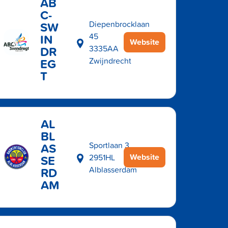
AB
C-
SW
Diepenbrocklaan
IN
45
Website
DR
3335AA
EG
Zwijndrecht
T
AL
BL
AS
Sportlaan 3
Website
SE
2951HL
RD
Alblasserdam
AM