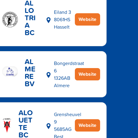
AL
LO
Eiland 3
TRI
Website
8061HS
A
Hasselt
BC
AL
Bongerdstraat
ME
6
Website
RE
1326AB
BV
Almere
ALO
Grensheuvel
UET
9
Website
TE
5685AG
BC
Best