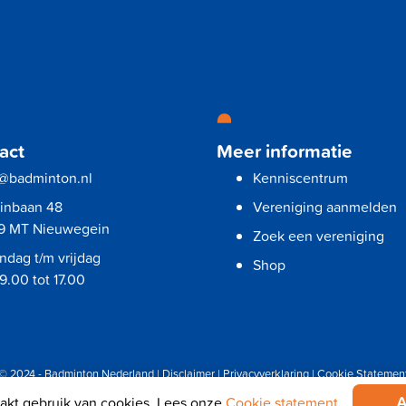
act
Meer informatie
o@badminton.nl
Kenniscentrum
vinbaan 48
Vereniging aanmelden
9 MT Nieuwegein
Zoek een vereniging
dag t/m vrijdag
Shop
9.00 tot 17.00
© 2024 - Badminton Nederland |
Disclaimer
|
Privacyverklaring
|
Cookie Statemen
A
kt gebruik van cookies. Lees onze
Cookie statement