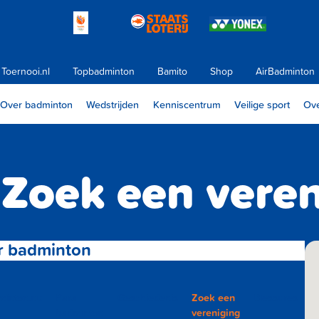
Toernooi.nl
Topbadminton
Bamito
Shop
AirBadminton
Over badminton
Wedstrijden
Kenniscentrum
Veilige sport
Ove
Zoek een vere
r badminton
minton.nu
Para
Geschiedenis
Zoek een
Blessures
badminton
vereniging