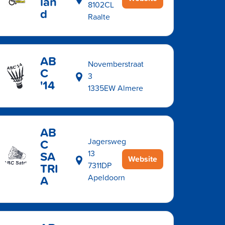
lan
8102CL
d
Raalte
AB
Novemberstraat
C
3
'14
1335EW Almere
AB
C
Jagersweg
SA
13
Website
TRI
7311DP
A
Apeldoorn