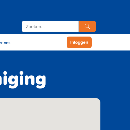
Inloggen
r ons
niging