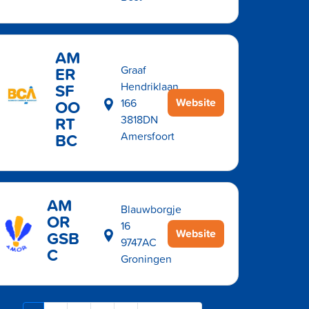
AM
ER
Graaf
SF
Hendriklaan
Website
OO
166
RT
3818DN
BC
Amersfoort
AM
Blauwborgje
OR
16
Website
GSB
9747AC
C
Groningen