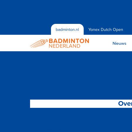
badminton.nl
Yonex Dutch Open
Nieuws
Ove
Over
Badminton
Spelregels
Probeerbad
badminton
spelen