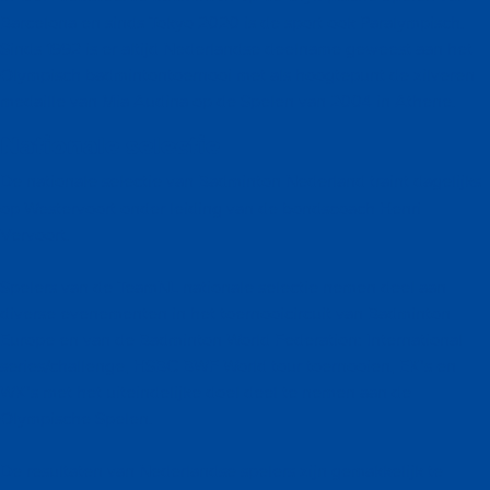
Barcelona en sinds Tokyo 2020 is de sport ook Paralympisch.
Sinds 1992 is er altijd Nederlandse deelname geweest aan het
Olympisch badmintontoernooi met als hoogtepunt de zilveren
medaille van Mia Audina op de Spelen van 2004 in Athene.
Nationale selectie
De nationale selectie van Badminton Nederland traint dagelijks
op Westervoort onder leiding van de bondscoach Henri
Vervoort.
Spelers van de TeamNL nationale selectie nemen deel aan
diverse evenementen in het toernooicircuit van Badminton
Europe en van de Badminton World Federation: International
series/challenge, HSBC BWF World tour toernooien, EK’s en
WK’s met het uiteindelijke doel deel te nemen aan de
Olympische Spelen.
De resultaten van Nederlandse spelers zijn gemakkelijk te