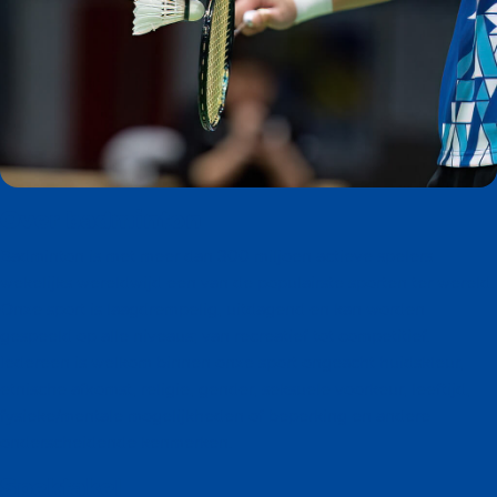
Over badminton
Badminton is met meer dan 300 miljoen actieve spelers
wekelijks wereldwijd een van de populairste sporten ter wereld.
Onze sport is laagdrempelig, uitdagend en kan worden
gespeeld op alle niveaus; van recreatief tot competitief.
Iedereen is welkom binnen onze sport ongeacht huidskleur,
etnische afkomst, religie, gender, seksuele voorkeur, leeftijd,
fysieke/mentale mogelijkheden of beperking en andere
onderscheidende kenmerken.
Spektakel