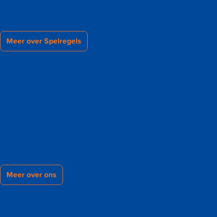
gewonnen wordt door de speler of het team dat als eerste 21
punten behaalt.
Meer over Spelregels
Badminton in Nederland
In 1931 werd de Nederlandse Badminton Bond (NBB), de
voorloper van Badminton Nederland opgericht. Het
bondsbureau is gevestigd in Nieuwegein. Samen met het
bestuur, vrijwilligers, verenigingen en andere stake holders
zetten we ons dagelijks in voor de badmintonsport. Momenteel
zijn er zo’n 450 verenigingen door heel Nederland aangesloten
bij Badminton Nederland.
Meer over ons
Olympisch
In 1992 debuteerde badminton op de Olympische Spelen van