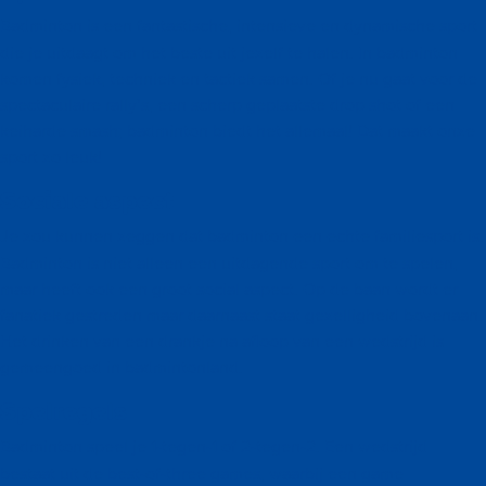
Badminton is een fantastische, intensieve en dynamische sport
die je uitdaagt om het beste uit jezelf te halen. In badminton
komen fysiek, techniek en tactiek samen. Of je nu gaat voor de
spectaculaire rally’s, een scherp geplaatste drop shot of een
keiharde smash; badminton biedt het allemaal! Dat maakt onze
sport zo leuk!
Sociale aspect
Je zou kunnen zeggen dat badminton een echte familiesport is.
Badminton is niet alleen een uitdagende sport om te spelen,
maar heeft ook een groot social aspect. Op de baan wordt er
fanatiek gestreden maar daarnaast staat gezelligheid bovenaan.
Het drinken van een drankje na afloop van een wedstrijd is
gemeengoed in badmintonland.
Spelregels
Badminton speel je 1-tegen-1 of 2-tegen-2. Een wedstrijd
bestaat uit de best-of-three games, waarbij een game