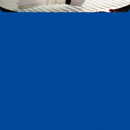
De Voorjaarscompetitie is een succesvolle formule waar
sportiviteit, spelvreugde en gezelligheid als uitgangspunten
dienen. Deelnemen in een gezellige en ontspannen sfeer is
belangrijker dan winnen.
Ook voor de beginnende ‘recreatieve’
competitiespelers
Voor de een is de Voorjaarscompetitie een mooie mogelijkheid
om ook in het voorjaar competitie te blijven spelen als
aanvulling op de Bondscompetitie; voor badmintonners die
eerder nog geen competitie hebben gespeeld biedt het een
mooie kans om laagdrempelig in categorie D-Nylon in
competitieverband wedstrijden te gaan spelen.
10 competitiewedstrijden
Het streven is om afdelingen van 5 of 6 teams samen te stellen,
rekening houdend met de speelsterkte en reisafstand. We zijn