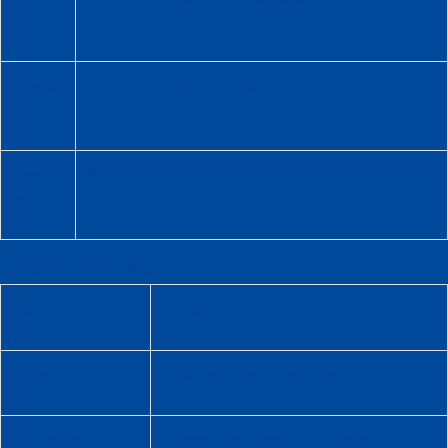
n
Vrouw
VE1, VE2, VE3, VD1, VD2, VD3
en
Geme
MD, VD, GD1, GD2, GD3, GD4
ngd
Belangrijke data 2026
Data
Deadline
11 januari 2026
deadline voor inschrijven
30 januari 2026
concept indeling wordt gedeeld