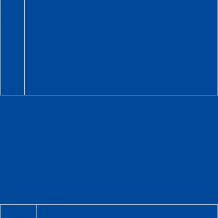
D -
Beginnende (recreatieve) competitiespelers en
Nyl
spelers die afgelopen twee jaar niet hoger gespeeld
on
dan de 9e divisie in de Bondscompetitie en
maximaal 3x per jaar ingevallen in de 8e divisie of,
Mannendivisie Nylon, niet hoger gespeeld dan 3e
klasse Midweek (NB), D-klasse NJC (C/NH), DDW 4
(N) in de regiocompetities.
3 soorten competities en 6 partijen per
wedstrijd
Je kunt meedoen aan 3 soorten competities: mannen-,
vrouwen- of gemengde competitie. Bij de mannen- en
vrouwencompetitie speel je met minimaal 3 personen, bij de
gemengde competitie speel je met minimaal 4 personen.
Per soort competitie worden de volgende
partijen gespeeld:
Manne
ME1, ME2, ME3, MD1, MD2, MD3