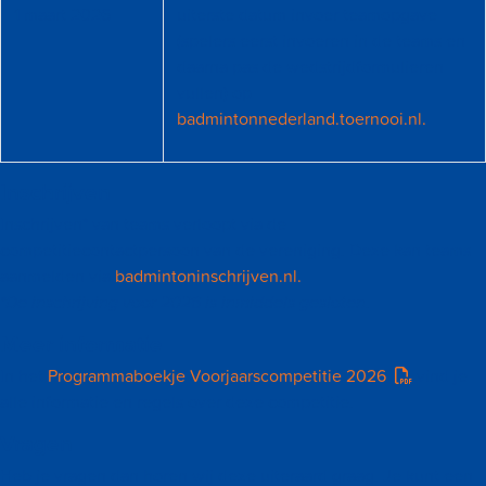
1 maart 2026
uiterste datum invoer teamopgave
(spelers eerst invoeren in de teams en
daarna pas de wedstrijdformulieren
vullen) op
badmintonnederland.toernooi.nl.
Inschrijven
Inschrijven* van teams verloopt via de
competitiecontactpersoon van de vereniging. Deze kan teams
aanmelden via
badmintoninschrijven.nl.
*De inschrijving voor 2026 is inmiddels gesloten
.
Meer informatie
In het
Programmaboekje Voorjaarscompetitie 2026
vind je
alle informatie en regels over deze competitie.
Vragen
Heb je vragen dan horen wij deze uiteraard graag. Je kunt een