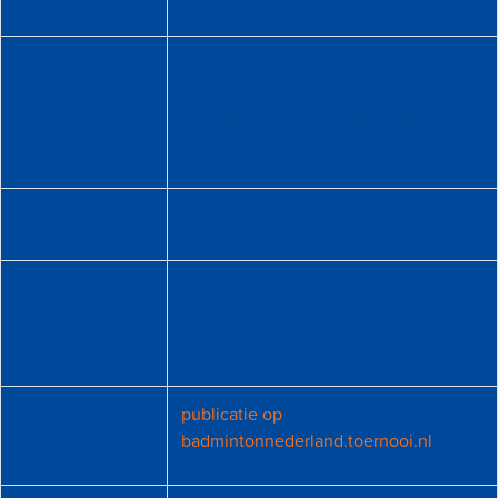
6 februari 2026
uiterste datum waarop wijzigingen
(meer/minder teams, andere
speelsleutel, andere speeldag) kunnen
worden doorgegeven
13 februari 2026
definitieve indeling wordt gedeeld
19 februari 2026
deadline doorgeven wijzigingen in
speeldag en -tijd zonder akkoord
tegenstander
22 februari 2026
publicatie op
badmintonnederland.toernooi.nl