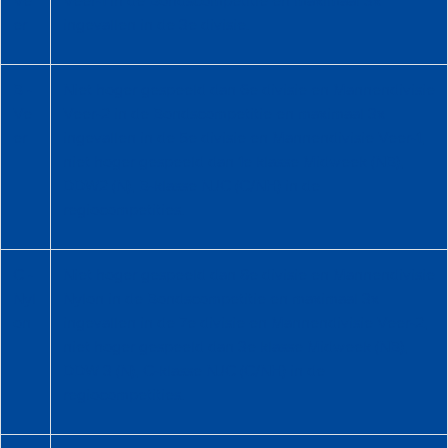
er
ingevallen in de 3e divisie.
B -
Niet hoger gespeeld dan 6e divisie en Mannendivisie
Ve
Veer-2 in de Bondscompetitie en maximaal 3x
er
ingevallen in de 5e divisie en Mannendivisie Veer-1,
niet hoger gespeeld dan 1e klasse Midweek (NB),
DDW2 (N), B-klasse NJC (C/NH) in de
regiocompetities.
C -
Niet hoger gespeeld dan 8e divisie en Mannendivisie
Nyl
Nylon in de Bondscompetitie en maximaal 3x
on
ingevallen in de 7e divisie en Mannendivisie Veer-2,
niet hoger gespeeld dan 3e klasse Midweek (NB),
DDW 3 (N), C-klasse NJC (C/NH) in de
regiocompetities.