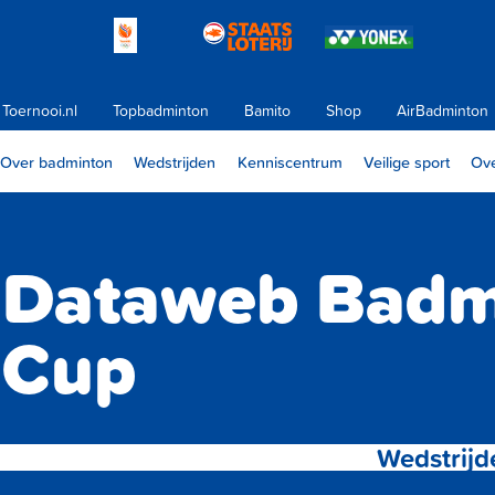
Toernooi.nl
Topbadminton
Bamito
Shop
AirBadminton
Over badminton
Wedstrijden
Kenniscentrum
Veilige sport
Ove
Dataweb Badm
Cup
Wedstrijd