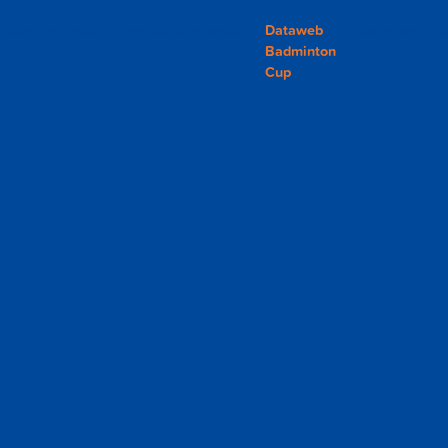
ubbelcompetitie
Voorjaarscompetitie
Dataweb
Kampioensch
Badminton
Cup