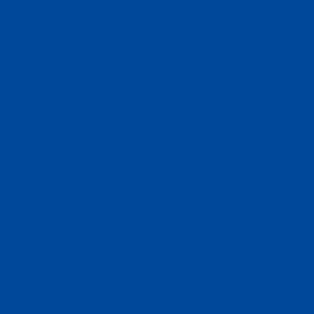
Eredivisie
Bondscompetitie
Jeugdcompetitie
D